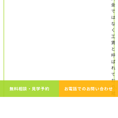
金
で
は
な
く
工
賃
と
呼
ば
れ
て
お
り
無料相談・見学予約
お電話でのお問い合わせ
就
労
継
続