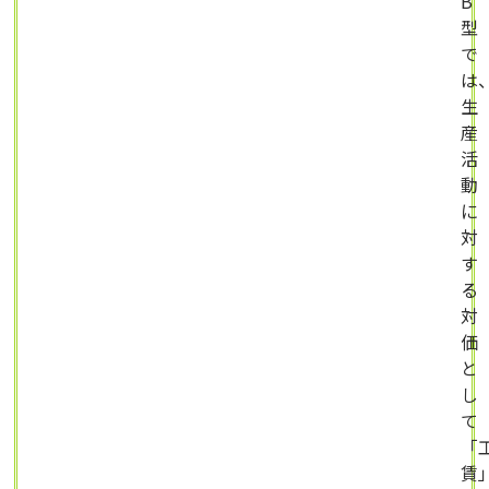
B
型
で
は
生
産
活
動
に
対
す
る
対
価
と
し
て
「
賃