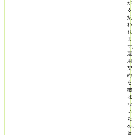
が
支
払
わ
れ
ま
す
雇
用
契
約
を
結
ば
な
い
た
め
賃