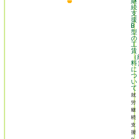
継
続
支
援
B
型
の
工
賃
（
料
に
つ
い
て
就
労
継
続
支
援