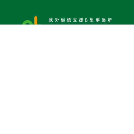
Home
鉈屋町ベースについて
就労継続支援Ｂ型とは
利用までの流れ
よくあるご質問
お問い合わせ
見学
アクセス
プライバシーポリシー
©2024 鉈屋町ベース | 株式会社RyuPlus All Rights Reserved